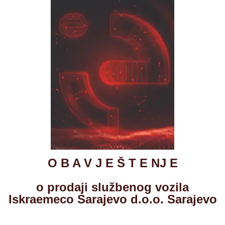
O B A V J E Š T E NJ E
o prodaji službenog vozila
Iskraemeco Sarajevo d.o.o. Sarajevo