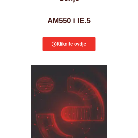
AM550 i IE.5
Kliknite ovdje