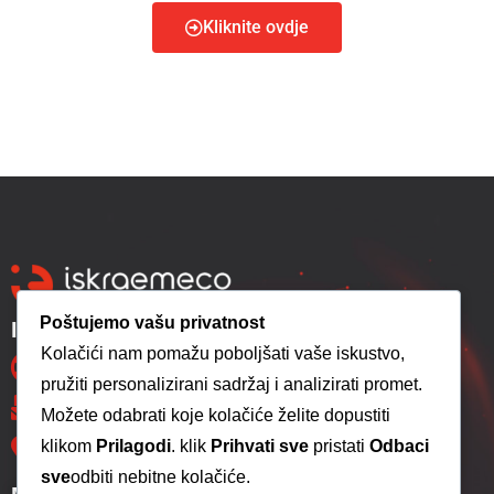
Kliknite ovdje
Poštujemo vašu privatnost
Iskraemeco Sarajevo d.o.o.
Kolačići nam pomažu poboljšati vaše iskustvo,
+387 33 775 260
pružiti personalizirani sadržaj i analizirati promet.
info@iskraemeco.ba
Možete odabrati koje kolačiće želite dopustiti
klikom
Prilagodi
. klik
Prihvati sve
pristati
Odbaci
Hifzi Bjelevca 13, 71000 Sarajevo
sve
odbiti nebitne kolačiće.