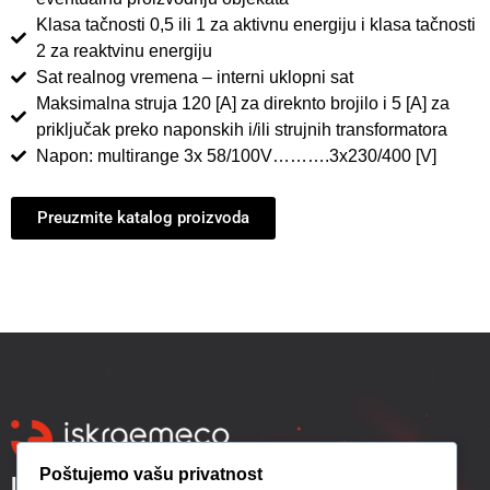
Klasa tačnosti 0,5 ili 1 za aktivnu energiju i klasa tačnosti
2 za reaktvinu energiju
Sat realnog vremena – interni uklopni sat
Maksimalna struja 120 [A] za direknto brojilo i 5 [A] za
priključak preko naponskih i/ili strujnih transformatora
Napon: multirange 3x 58/100V……….3x230/400 [V]
Preuzmite katalog proizvoda
Poštujemo vašu privatnost
Iskraemeco Sarajevo d.o.o.