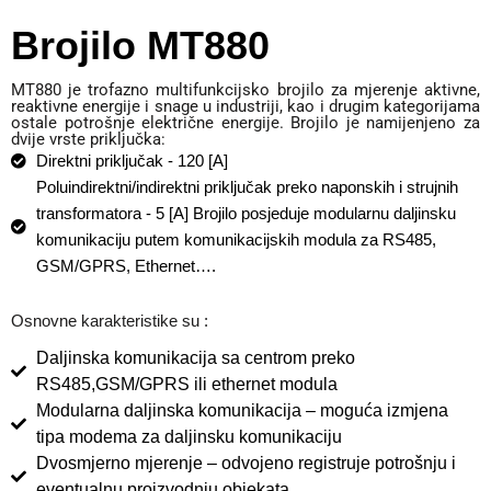
Brojilo MT880
MT880 je trofazno multifunkcijsko brojilo za mjerenje aktivne,
reaktivne energije i snage u industriji, kao i drugim kategorijama
ostale potrošnje električne energije. Brojilo je namijenjeno za
dvije vrste priključka:
Direktni priključak - 120 [A]
Poluindirektni/indirektni priključak preko naponskih i strujnih
transformatora - 5 [A] Brojilo posjeduje modularnu daljinsku
komunikaciju putem komunikacijskih modula za RS485,
GSM/GPRS, Ethernet….
Osnovne karakteristike su :
Daljinska komunikacija sa centrom preko
RS485,GSM/GPRS ili ethernet modula
Modularna daljinska komunikacija – moguća izmjena
tipa modema za daljinsku komunikaciju
Dvosmjerno mjerenje – odvojeno registruje potrošnju i
eventualnu proizvodnju objekata