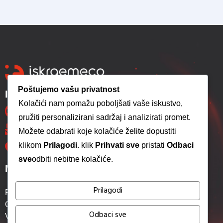
Poštujemo vašu privatnost
Iskraemeco Sarajevo d.o.o.
Kolačići nam pomažu poboljšati vaše iskustvo,
+387 33 775 260
pružiti personalizirani sadržaj i analizirati promet.
info@iskraemeco.ba
Možete odabrati koje kolačiće želite dopustiti
klikom
Prilagodi
. klik
Prihvati sve
pristati
Odbaci
Hifzi Bjelevca 13, 71000 Sarajevo
sve
odbiti nebitne kolačiće.
Menu
Prilagodi
Početna
O nama
Odbaci sve
Vijesti