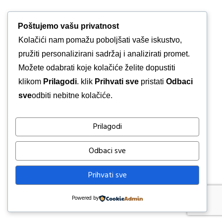
Poštujemo vašu privatnost
Kolačići nam pomažu poboljšati vaše iskustvo,
pružiti personalizirani sadržaj i analizirati promet.
Možete odabrati koje kolačiće želite dopustiti
klikom
Prilagodi
. klik
Prihvati sve
pristati
Odbaci
sve
odbiti nebitne kolačiće.
Prilagodi
Odbaci sve
Prihvati sve
Powered by