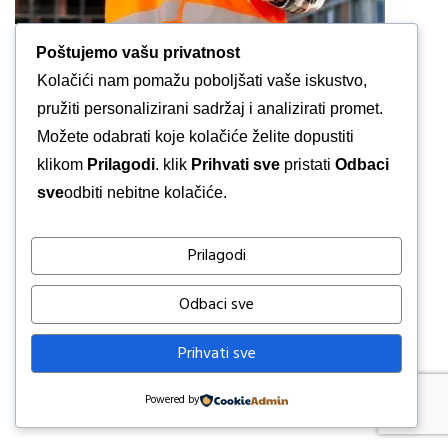
Poštujemo vašu privatnost
Kolačići nam pomažu poboljšati vaše iskustvo,
ISKRA
NEMA KOMENTARA
pružiti personalizirani sadržaj i analizirati promet.
Možete odabrati koje kolačiće želite dopustiti
klikom
Prilagodi
. klik
Prihvati sve
pristati
Odbaci
sve
odbiti nebitne kolačiće.
Prilagodi
Odbaci sve
Prihvati sve
Powered by