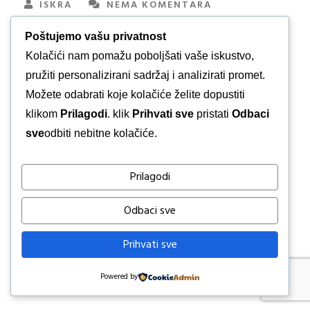
ISKRA
NEMA KOMENTARA
Poštujemo vašu privatnost
Kolačići nam pomažu poboljšati vaše iskustvo,
pružiti personalizirani sadržaj i analizirati promet.
Možete odabrati koje kolačiće želite dopustiti
klikom
Prilagodi
. klik
Prihvati sve
pristati
Odbaci
sve
odbiti nebitne kolačiće.
Prilagodi
Odbaci sve
Prihvati sve
Powered by