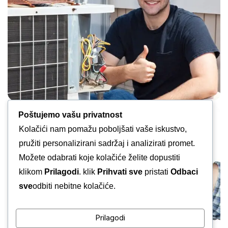
Poštujemo vašu privatnost
Kolačići nam pomažu poboljšati vaše iskustvo,
pružiti personalizirani sadržaj i analizirati promet.
Možete odabrati koje kolačiće želite dopustiti
klikom
Prilagodi
. klik
Prihvati sve
pristati
Odbaci
sve
odbiti nebitne kolačiće.
Prilagodi