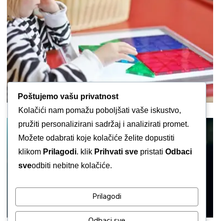
Poštujemo vašu privatnost
Kolačići nam pomažu poboljšati vaše iskustvo,
pružiti personalizirani sadržaj i analizirati promet.
Možete odabrati koje kolačiće želite dopustiti
klikom
Prilagodi
. klik
Prihvati sve
pristati
Odbaci
sve
odbiti nebitne kolačiće.
Prilagodi
Odbaci sve